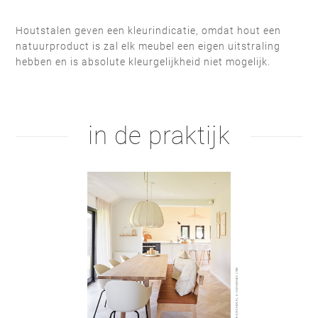
Houtstalen geven een kleurindicatie, omdat hout een
natuurproduct is zal elk meubel een eigen uitstraling
hebben en is absolute kleurgelijkheid niet mogelijk.
beits lak 2
zeep wit
olie naturel
olie wit
in de praktijk
rund bruin
rund donkerbruin
hardwax
bruine olie
olie bruin
zeep naturel
rund zwart
schaap bruin