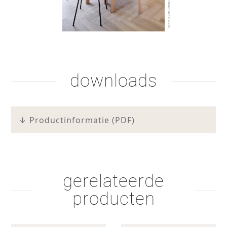
downloads
hardwax
beits lak 2
↓ Productinformatie (PDF)
schaap lichtbruin
schaap zwart
gerelateerde
producten
lak 4
schaduwbeits lak