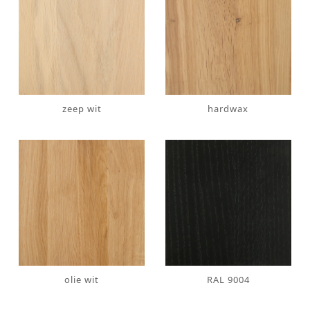
zeep wit
hardwax
olie wit
RAL 9004