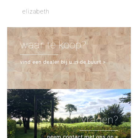
elizabeth
waar te koop?
vind een dealer bij u in de buurt >
vragen?
neem contact met ons op >