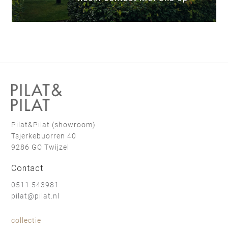
Pilat&Pilat (showroom)
Tsjerkebuorren 40
9286 GC Twijzel
Contact
0511 543981
pilat@pilat.nl
collectie