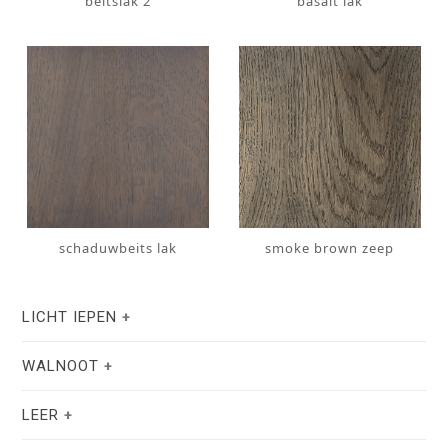
beitslak 2
basalt lak
schaduwbeits lak
smoke brown zeep
LICHT IEPEN
WALNOOT
LEER