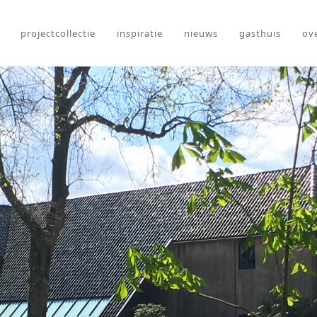
projectcollectie
inspiratie
nieuws
gasthuis
ov