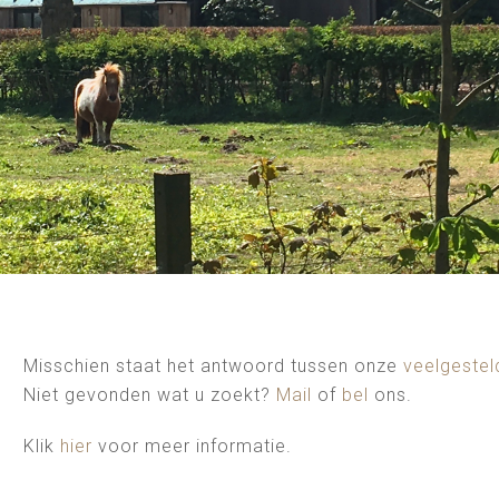
Misschien staat het antwoord tussen onze
veelgestel
Niet gevonden wat u zoekt?
Mail
of
bel
ons.
Klik
hier
voor meer informatie.