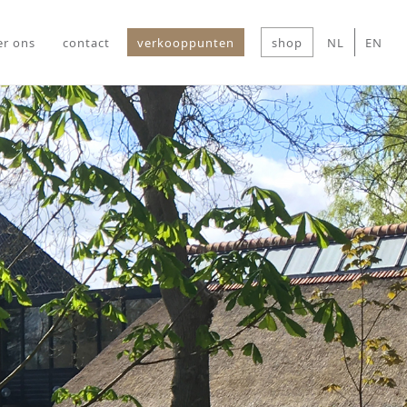
er ons
contact
verkooppunten
shop
NL
EN