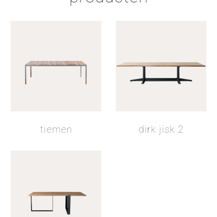
olie bruin
zeep naturel
tiemen
dirk jisk 2
hardwax
beits lak 2