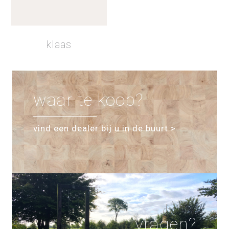
lak 4
schaduwbeits lak
klaas
waar te koop?
vind een dealer bij u in de buurt >
vragen?