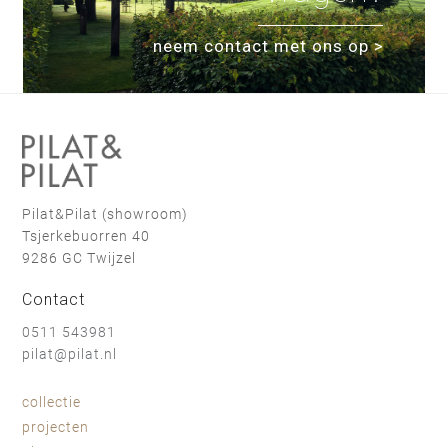
neem contact met ons op >
Pilat&Pilat (showroom)
Tsjerkebuorren 40
9286 GC Twijzel
Contact
0511 543981
pilat@pilat.nl
collectie
projecten