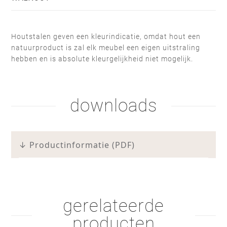
Houtstalen geven een kleurindicatie, omdat hout een
natuurproduct is zal elk meubel een eigen uitstraling
hebben en is absolute kleurgelijkheid niet mogelijk.
beits lak 2
zeep wit
downloads
olie naturel
olie wit
↓ Productinformatie (PDF)
gerelateerde
hardwax
bruine olie
producten