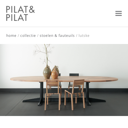
home
/
collectie
/
stoelen & fauteuils
/
lutske