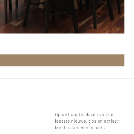
Op de hoogte blijven van het
laatste nieuws, tips en acties?
Meld u aan en mis niets.