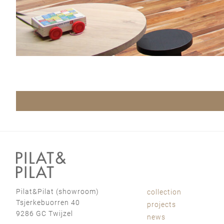
Pilat&Pilat (showroom)
collection
Tsjerkebuorren 40
projects
9286 GC Twijzel
news