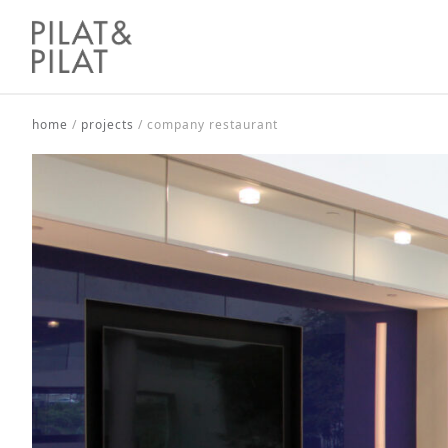
home
/
projects
/
company restaurant