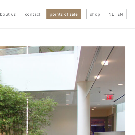
bout us
contact
points of sale
shop
NL
EN