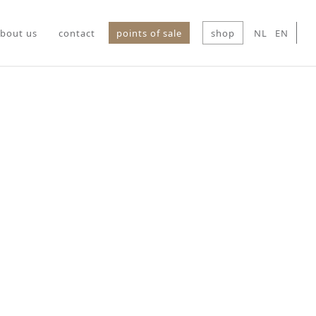
bout us
contact
points of sale
shop
NL
EN