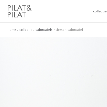
collectie
home
/
collectie
/
salontafels
/
tiemen salontafel