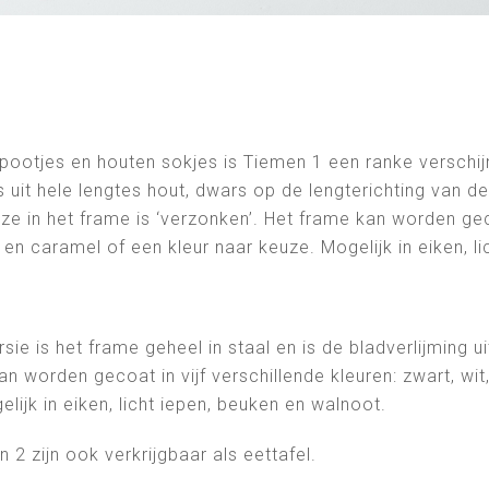
ootjes en houten sokjes is Tiemen 1 een ranke verschijn
is uit hele lengtes hout, dwars op de lengterichting van d
e in het frame is ‘verzonken’. Het frame kan worden gecoa
n caramel of een kleur naar keuze. Mogelijk in eiken, li
rsie is het frame geheel in staal en is de bladverlijming u
an worden gecoat in vijf verschillende kleuren: zwart, w
lijk in eiken, licht iepen, beuken en walnoot.
 2 zijn ook verkrijgbaar als eettafel.