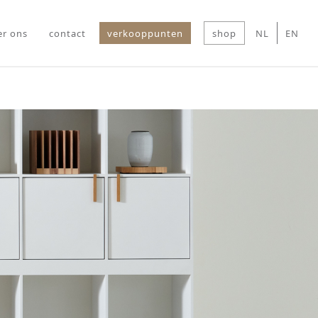
er ons
contact
verkooppunten
shop
NL
EN