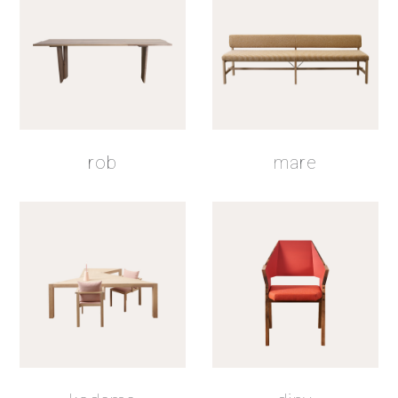
olie wit
RAL 9004
olie bruin
zeep naturel
rund zwart
schaap bruin
rob
mare
RAL 9016
lak naturel
hardwax
beits lak 2
schaap lichtbruin
schaap zwart