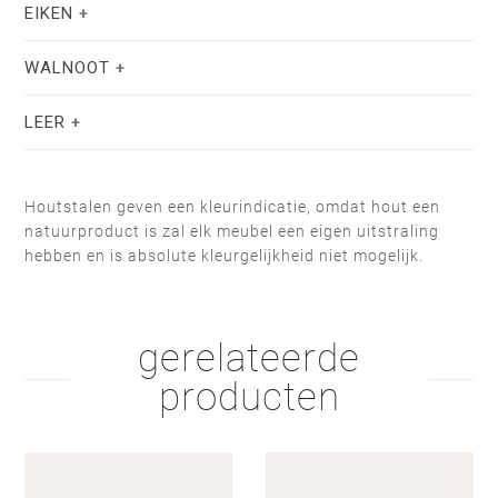
EIKEN
WALNOOT
LEER
Houtstalen geven een kleurindicatie, omdat hout een
natuurproduct is zal elk meubel een eigen uitstraling
hebben en is absolute kleurgelijkheid niet mogelijk.
zeep wit
hardwax
olie naturel
olie wit
gerelateerde
rund bruin
rund donkerbruin
producten