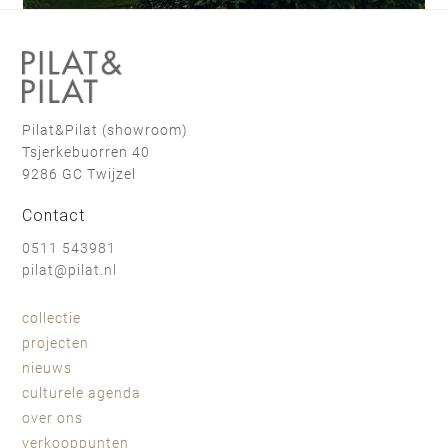
Pilat&Pilat (showroom)
Tsjerkebuorren 40
9286 GC Twijzel
Contact
0511 543981
pilat@pilat.nl
collectie
projecten
nieuws
culturele agenda
over ons
verkooppunten