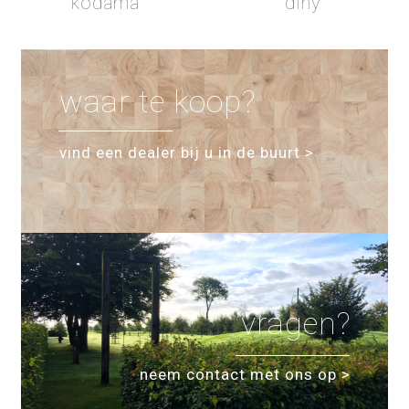
kodama
diny
beitslak 2
basalt lak
waar te koop?
lak 4
schaduwbeits lak
vind een dealer bij u in de buurt >
schaduwbeits lak
smoke brown zeep
vragen?
neem contact met ons op >