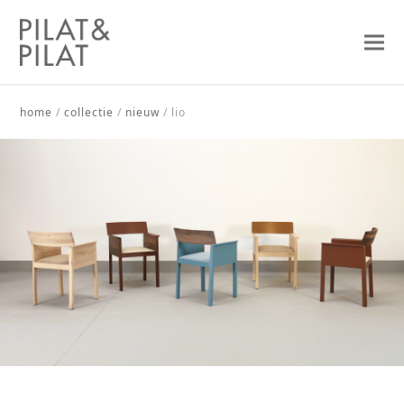
home
/
collectie
/
nieuw
/
lio