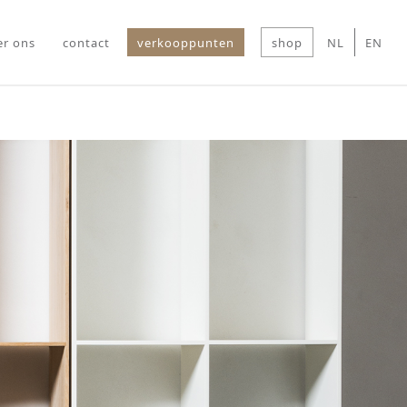
er ons
contact
verkooppunten
shop
NL
EN