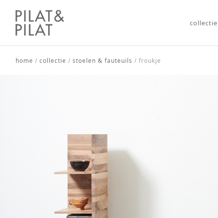
collectie
home
/
collectie
/
stoelen & fauteuils
/
froukje