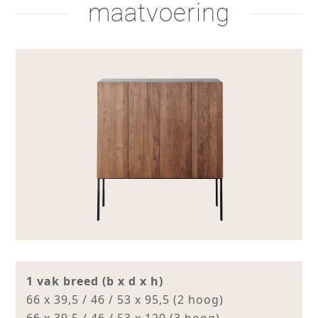
maatvoering
1 vak breed (b x d x h)
66 x 39,5 / 46 / 53 x 95,5 (2 hoog)