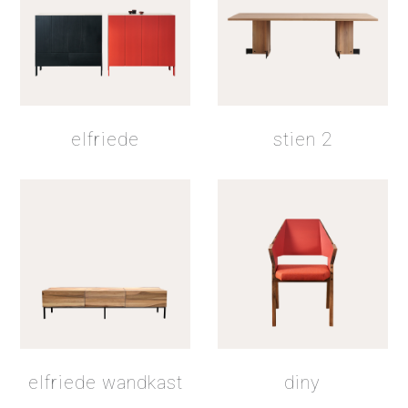
hardwax
beits lak 2
elfriede
stien 2
lak 4
schaduwbeits lak
elfriede wandkast
diny