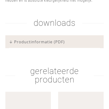
hebben en is absolute kleurgelijkheid niet mogelijk.
beits lak 2
zeep wit
olie naturel
olie wit
downloads
wit RAL 9010
taupe F6.05.50
↓ Productinformatie (PDF)
hardwax
bruine olie
gerelateerde
olie bruin
zeep naturel
producten
zwart RAL 9004
menierood C4.40.30