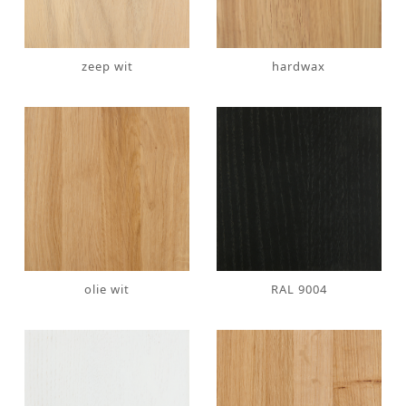
zeep wit
hardwax
olie wit
RAL 9004