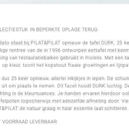
LECTIESTUK IN BEPERKTE OPLAGE TERUG
 dato staat bij PILAT&PILAT opnieuw de tafel DURK. 25 
ige rentree van de in 1996 ontworpen eettafel met kenme
ng van restauratiebalken gebruikt in molens. Met een taf
op kleur, toont het kopshout fraaie groeiringen en lijnpa
dus 25 keer opnieuw, allerlei inkijkjes in iepen. De schu
 uit om plaats te nemen. Dit facet houdt DURK luchtig. D
hting in de kleurnuances. Je handen ervaren hierdoor oo
afelpoten logischerwijs met eenzelfde afmeting door. Vi
&PILAT de natuur graag in haar essentie laat schitteren.
IT VOORRAAD LEVERBAAR