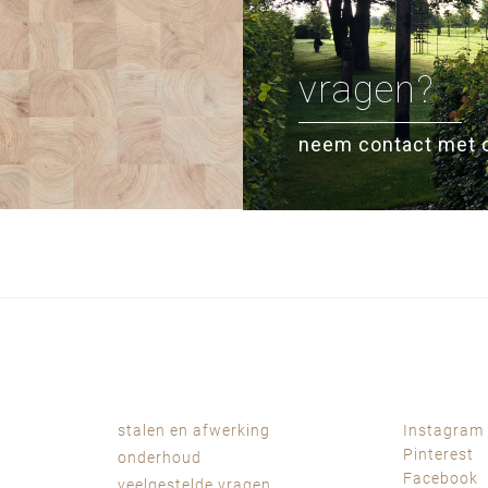
vragen?
neem contact met 
stalen en afwerking
Instagram
Pinterest
onderhoud
Facebook
veelgestelde vragen