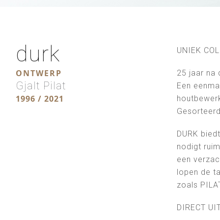
durk
UNIEK COL
ONTWERP
25 jaar na
Gjalt Pilat
Een eenmal
1996 / 2021
houtbewerki
Gesorteerd 
DURK biedt 
nodigt ruim
een verzac
lopen de t
zoals PILAT
DIRECT U