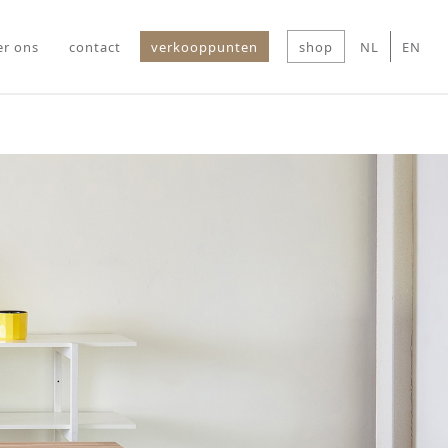
er ons
contact
verkooppunten
shop
NL
EN