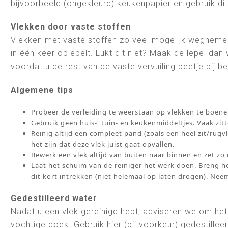
bijvoorbeeld (ongekleurd) keukenpapier en gebruik dit
Vlekken door vaste stoffen
Vlekken met vaste stoffen zo veel mogelijk wegnemen
in één keer oplepelt. Lukt dit niet? Maak de lepel d
voordat u de rest van de vaste vervuiling beetje bij be
Algemene tips
Probeer de verleiding te weerstaan op vlekken te boenen
Gebruik geen huis-, tuin- en keukenmiddeltjes. Vaak zitt
Reinig altijd een compleet pand (zoals een heel zit/rugvla
het zijn dat deze vlek juist gaat opvallen.
Bewerk een vlek altijd van buiten naar binnen en zet zo
Laat het schuim van de reiniger het werk doen. Breng 
dit kort intrekken (niet helemaal op laten drogen). Nee
Gedestilleerd water
Nadat u een vlek gereinigd hebt, adviseren we om het 
vochtige doek. Gebruik hier (bij voorkeur) gedestille