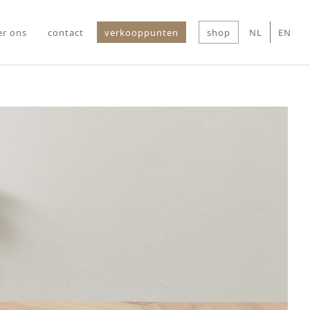
er ons
contact
verkooppunten
shop
NL
EN