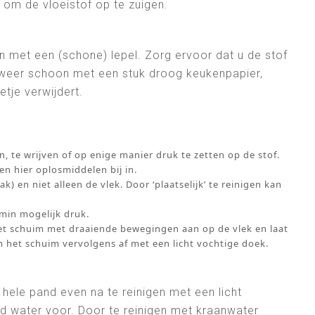
 om de vloeistof op te zuigen.
 met een (schone) lepel. Zorg ervoor dat u de stof
an weer schoon met een stuk droog keukenpapier,
etje verwijdert.
, te wrijven of op enige manier druk te zetten op de stof.
en hier oplosmiddelen bij in.
k) en niet alleen de vlek. Door ‘plaatselijk’ te reinigen kan
 min mogelijk druk.
het schuim met draaiende bewegingen aan op de vlek en laat
m het schuim vervolgens af met een licht vochtige doek.
hele pand even na te reinigen met een licht
erd water voor. Door te reinigen met kraanwater