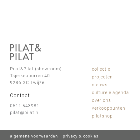
Pilat&Pilat (showroom)
collectie
Tsjerkebuorren 40
projecten
9286 GC Twijzel
nieuws
culturele agenda
Contact
over ons
0511 543981
verkooppunten
pilat@pilat.nl
pilatshop
algemene voorwaarden
|
privacy & cookies